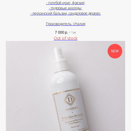
- голубой ирис, фрезия;
- пудровые аккорды;
- перуанский бальзам, сандаловое дерево.
Производитель: Италия
7 000
р.
/
1 pc
Out of stock
NEW