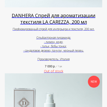
DANHERA Спрей для ароматизации
текстиля LA CAREZZA, 200 мл
Парфюмированый спрей для интерьера и текстиля, 200 мл.
Ольфакторная пирамида:
- лимон, кедр;
- тальк, бобы тонка;
- сандаловое дерево, пачули, черный перец.
Производитель: Италия
7 000
р.
/
1 pc
Out of stock
NEW