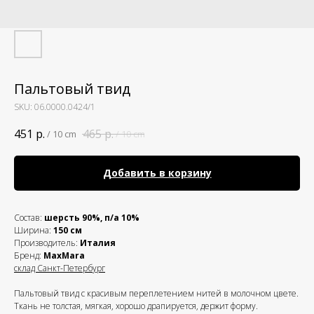
Пальтовый твид
SKU:
06.0000.0424/1
451
р.
465
р.
/
10 cm
/
10 cm
Добавить в корзину
Состав:
шерсть 90%, п/а 10%
Ширина:
150 см
Производитель:
Италия
Бренд:
MaxMara
склад Санкт-Петербург
Пальтовый твид с красивым переплетением нитей в молочном цвете.
Ткань не толстая, мягкая, хорошо драпируется, держит форму.