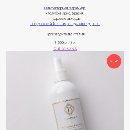
Ольфакторная пирамида:
- голубой ирис, фрезия;
- пудровые аккорды;
- перуанский бальзам, сандаловое дерево.
Производитель: Италия
7 000
р.
/
1 pc
Out of stock
NEW