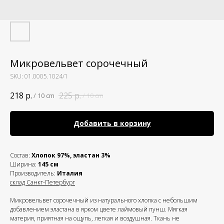
Микровельвет сорочечный
SKU:
01.0005.1024/1
218
р.
225
р.
/
10 cm
/
10 cm
Добавить в корзину
Состав:
Хлопок 97%, эластан 3%
Ширина:
145 см
Производитель:
Италия
склад Санкт-Петербург
Микровельвет сорочечный из натурального хлопка с небольшим
добавлением эластана в ярком цвете лаймовый пунш. Мягкая
материя, приятная на ощупь, легкая и воздушная. Ткань не