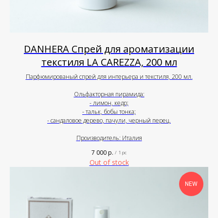
DANHERA Спрей для ароматизации
текстиля LA CAREZZA, 200 мл
Парфюмированый спрей для интерьера и текстиля, 200 мл.
Ольфакторная пирамида:
- лимон, кедр;
- тальк, бобы тонка;
- сандаловое дерево, пачули, черный перец.
Производитель: Италия
7 000
р.
/
1 pc
Out of stock
NEW