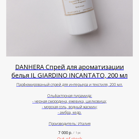
DANHERA Спрей для ароматизации
белья IL GIARDINO INCANTATO, 200 мл
Парфюмированый спрей для интерьера и текстиля, 200 мл.
Ольфакторная пирамида:
- черная смородина, ежевика, шелковица;
- морская соль, водный жасмин;
- амбра, кедр.
Производитель: Италия
7 000
р.
/
1 pc
Out of stock