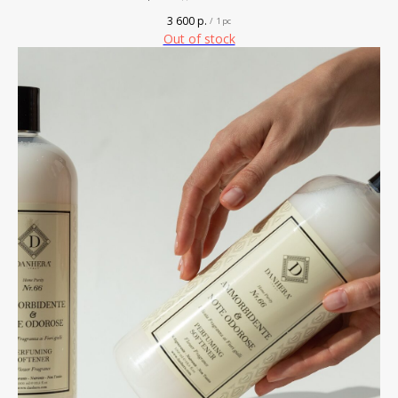
3 600
р.
/
1 pc
Out of stock