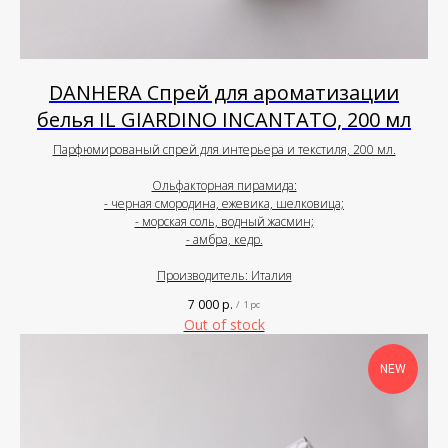
DANHERA Спрей для ароматизации
белья IL GIARDINO INCANTATO, 200 мл
Парфюмированый спрей для интерьера и текстиля, 200 мл.
Ольфакторная пирамида:
- черная смородина, ежевика, шелковица;
- морская соль, водный жасмин;
- амбра, кедр.
Производитель: Италия
7 000
р.
/
1 pc
Out of stock
NEW