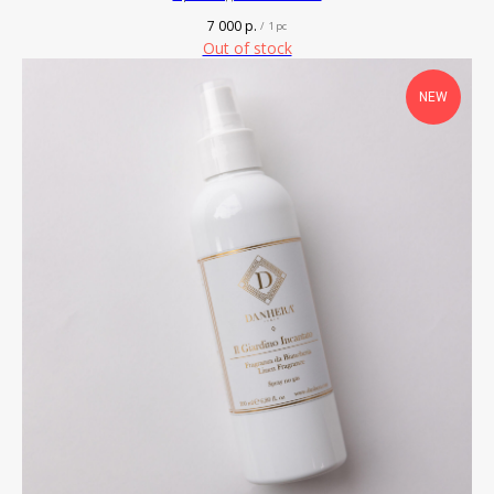
7 000
р.
/
1 pc
Out of stock
NEW