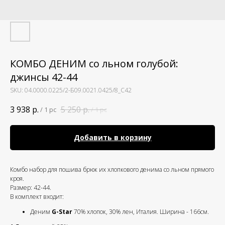
КОМБО ДЕНИМ со льном голубой:
джинсы 42-44
SKU:
04.0000.0225/2-Б09.0021.0425/8_С42
3 938
р.
5 250
р.
/
1 pc
/
1 pc
Добавить в корзину
Комбо набор для пошива брюк их хлопкового денима со льном прямого
кроя.
Размер: 42-44.
В комплект входит:
Деним
G-Star
70% хлопок, 30% лен, Италия. Ширина - 166см.