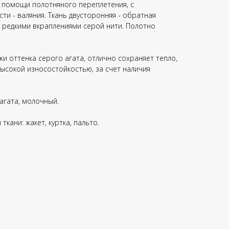
 помощи полотняного переплетения, с
и - валяния. Ткань двусторонняя - обратная
 редкими вкраплениями серой нити. Полотно
и оттенка серого агата, отлично сохраняет тепло,
высокой износостойкостью, за счет наличия
агата, молочный.
кани: жакет, куртка, пальто.