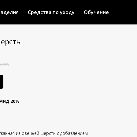
изделия
Средства по уходу
Обучение
ерсть
0 cm
амид 20%
отканная из овечьей шерсти с добавлением