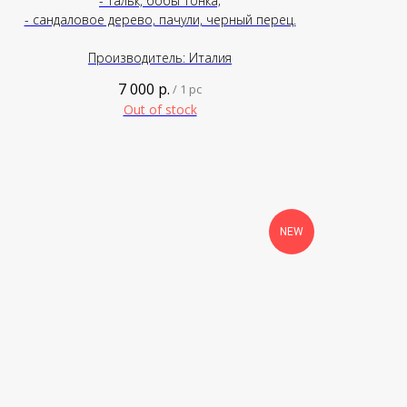
- тальк, бобы тонка;
- сандаловое дерево, пачули, черный перец.
Производитель: Италия
7 000
р.
/
1 pc
Out of stock
NEW