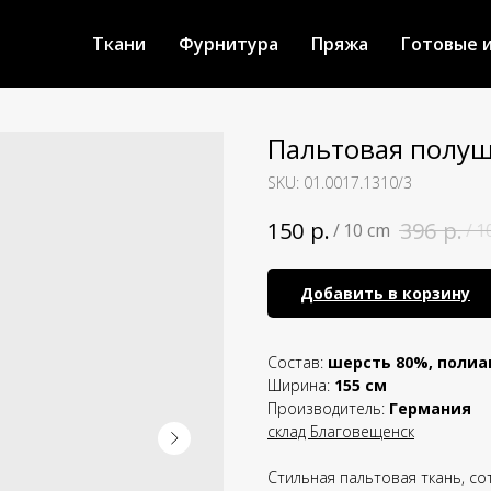
Ткани
Фурнитура
Пряжа
Готовые 
Пальтовая полуш
SKU:
01.0017.1310/3
р.
р.
150
396
/
10 cm
/
1
Добавить в корзину
Состав:
шерсть 80%, поли
Ширина:
155 см
Производитель:
Германия
склад Благовещенск
Стильная пальтовая ткань, с