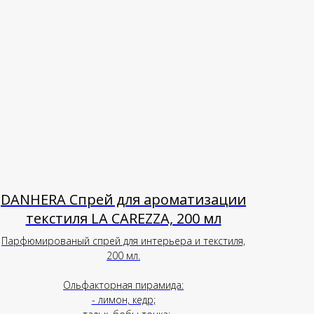
DANHERA Спрей для ароматизации
текстиля LA CAREZZA, 200 мл
Парфюмированый спрей для интерьера и текстиля,
200 мл.
Ольфакторная пирамида:
- лимон, кедр;