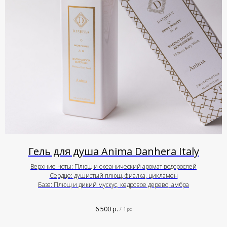
Гель для душа Anima Danhera Italy
Верхние ноты: Плющ и океанический аромат водорослей
Сердце: душистый плющ, фиалка, цикламен
База: Плющ и дикий мускус, кедровое дерево, амбра
6 500
р.
/
1 pc