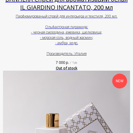
IL GIARDINO INCANTATO, 200 мл
Парфюмированый спрей для интерьера и текстиля, 200 мл.
Ольфакторная пирамида:
- черная смородина, ежевика, шелковица;
- морская соль, водный жасмин;
- амбра, кедр.
Производитель: Италия
7 000
р.
/
1 pc
Out of stock
NEW