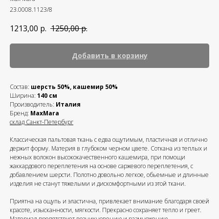
23.0008.1123/8
1213,00
р.
1250,00
р.
Добавить в корзину
Состав:
шерсть 50%, кашемир 50%
Ширина:
140 см
Производитель:
Италия
Бренд:
MaxMara
склад Санкт-Петербург
Классическая пальтовая ткань с едва ощутимым, пластичная и отлично
держит форму. Материя в глубоком черном цвете. Соткана из теплых и
нежных волокон высококачественного кашемира, при помощи
жаккардового переплетения на основе саржевого переплетения, с
добавлением шерсти. Полотно довольно легкое, обьемные и длинные
изделия не станут тяжелыми и дискомфортными из этой ткани.
Приятна на ощупь и эластична, привлекает внимание благодаря своей
красоте, изысканности, мягкости. Прекрасно сохраняет тепло и греет.
Материал препятствует возникновению и размножению