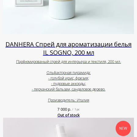
DANHERA Спрей для ароматизации белья
IL SOGNO, 200 мл
Парфюмированый спрей для интерьера и текстиля, 200 мл.
Ольфакторная пирамида:
- голубой ирис, фрезия;
- пудровые аккорды;
- перуанский бальзам, сандаловое дерево.
Производитель: Италия
7 000
р.
/
1 pc
Out of stock
NEW