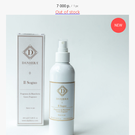
7 000
р.
/
1 pc
Out of stock
NEW