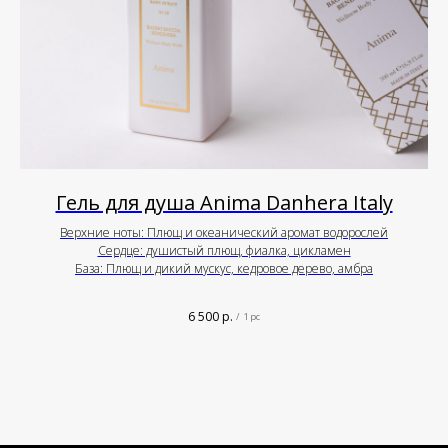
Гель для душа Anima Danhera Italy
Верхние ноты: Плющ и океанический аромат водорослей
Сердце: душистый плющ, фиалка, цикламен
База: Плющ и дикий мускус, кедровое дерево, амбра
6 500
р.
/
1 pc