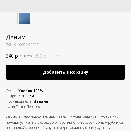
Деним
SKU:
04.0002.0225/1
340
р.
350
р.
/
10 cm
/
10 cm
Добавить в корзину
Состав:
Хлопок 100%
Ширина:
160 см
Производитель:
Италия
склад Санкт-Петербург
Деним в классическом синем цвете. Плотная материя. Соткана при
помощи усиленного саржевого переплетения с характерным рубчиком
по лицевой стороне, образующим диагональную фактуру ткани.