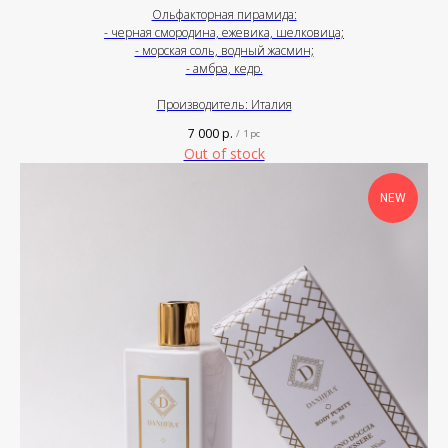
Ольфакторная пирамида:
- черная смородина, ежевика, шелковица;
- морская соль, водный жасмин;
- амбра, кедр.
Производитель: Италия
7 000
р.
/
1 pc
Out of stock
NEW