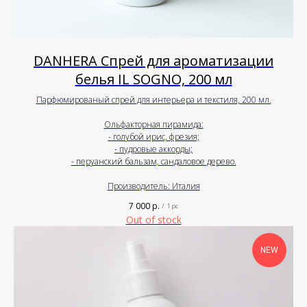
DANHERA Спрей для ароматизации
белья IL SOGNO, 200 мл
Парфюмированый спрей для интерьера и текстиля, 200 мл.
Ольфакторная пирамида:
- голубой ирис, фрезия;
- пудровые аккорды;
- перуанский бальзам, сандаловое дерево.
Производитель: Италия
7 000
р.
/
1 pc
Out of stock
NEW