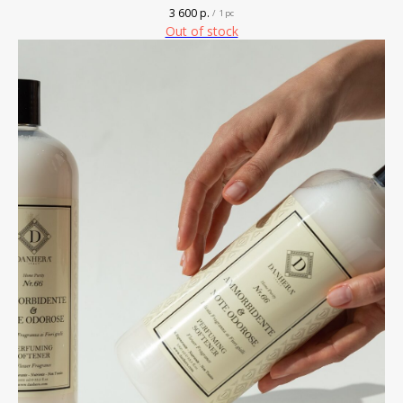
3 600
р.
/
1 pc
Out of stock