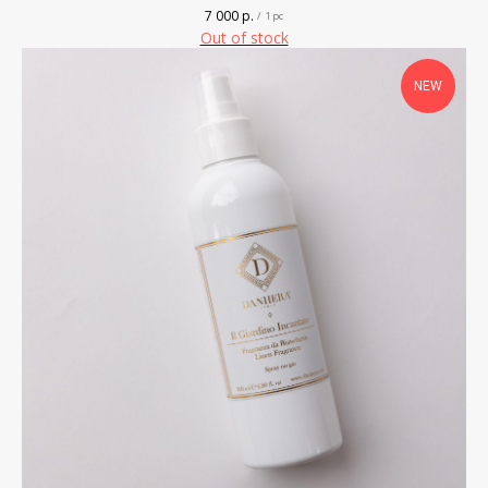
7 000
р.
/
1 pc
Out of stock
NEW