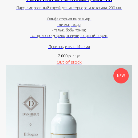
Парфюмированый спрей для интерьера и текстиля, 200 мл.
Ольфакторная пирамида:
- лимон, кедр;
- тальк, бобы тонка;
- сандаловое дерево, пачули, черный перец.
Производитель: Италия
7 000
р.
/
1 pc
Out of stock
NEW