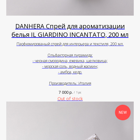
DANHERA Спрей для ароматизации
белья IL GIARDINO INCANTATO, 200 мл
Парфюмированый спрей для интерьера и текстиля, 200 мл.
Ольфакторная пирамида:
- черная смородина, ежевика, шелковица;
- морская соль, водный жасмин;
- амбра, кедр.
Производитель: Италия
7 000
р.
/
1 pc
Out of stock
NEW