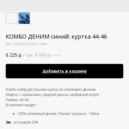
КОМБО ДЕНИМ синий: куртка 44-46
SKU:
04.0002.0225/1_K44
6 225
р.
8 300
р.
/
1 pc
/
1 pc
Добавить в корзину
Комбо набор для пошива куртки их хлопкового денима.
Модель: с карманами, средней длины, свободный силуэт.
Размер: 44-46.
В комплект входит:
100% хлопковый деним, Италия. Ширина - 160см.
2м
- со скидкой 25%.