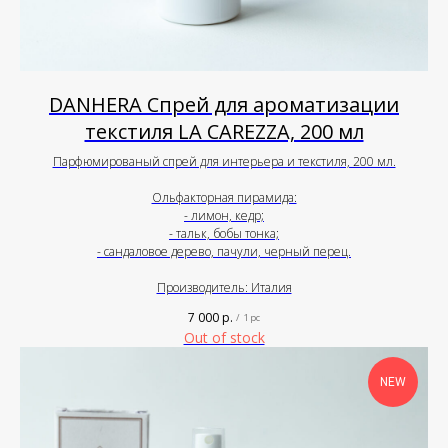
DANHERA Спрей для ароматизации
текстиля LA CAREZZA, 200 мл
Парфюмированый спрей для интерьера и текстиля, 200 мл.
Ольфакторная пирамида:
- лимон, кедр;
- тальк, бобы тонка;
- сандаловое дерево, пачули, черный перец.
Производитель: Италия
7 000
р.
/
1 pc
Out of stock
NEW