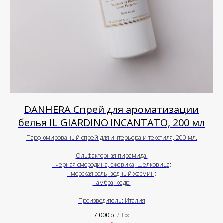
DANHERA Спрей для ароматизации
белья IL GIARDINO INCANTATO, 200 мл
Парфюмированый спрей для интерьера и текстиля, 200 мл.
Ольфакторная пирамида:
- черная смородина, ежевика, шелковица;
- морская соль, водный жасмин;
- амбра, кедр.
Производитель: Италия
7 000
р.
/
1 pc