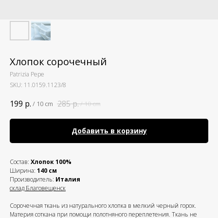
Хлопок сорочечный
Patrizia Pepe
SKU:
11.0159.1123/8
199
р.
285
р.
/
10 cm
/
10 cm
Добавить в корзину
Состав:
Хлопок 100%
Ширина:
140 см
Производитель:
Италия
склад Благовещенск
Cорочечная ткань из натурального хлопка в мелкий черный горох.
Материя соткана при помощи полотняного переплетения. Ткань не