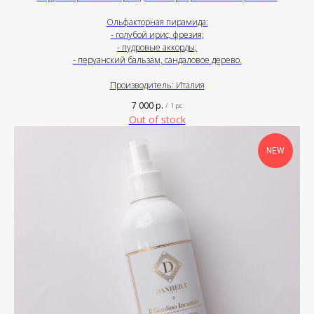
Ольфакторная пирамида:
- голубой ирис, фрезия;
- пудровые аккорды;
- перуанский бальзам, сандаловое дерево.
Производитель: Италия
7 000
р.
/
1 pc
Out of stock
NEW