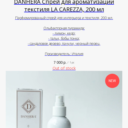
DANHERA Спрей для ароматизации
текстиля LA CAREZZA, 200 мл
Парфюмированый спрей для интерьера и текстиля, 200 мл.
Ольфакторная пирамида:
- лимон, кедр;
- тальк, бобы тонка;
- сандаловое дерево, пачули, черный перец.
Производитель: Италия
7 000
р.
/
1 pc
Out of stock
NEW