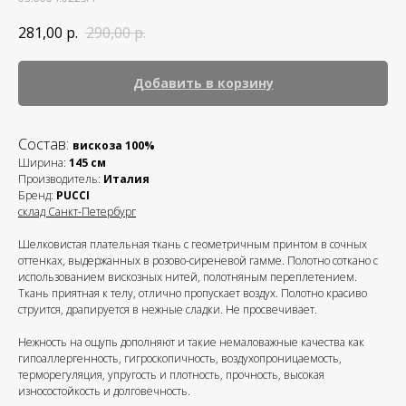
281,00
р.
290,00
р.
Добавить в корзину
Состав:
вискоза 100%
Ширина:
145 см
Производитель:
Италия
Бренд:
PUCCI
склад Санкт-Петербург
Шелковистая плательная ткань с геометричным принтом в сочных
оттенках, выдержанных в розово-сиреневой гамме. Полотно соткано с
использованием вискозных нитей, полотняным переплетением.
Ткань приятная к телу, отлично пропускает воздух. Полотно красиво
струится, драпируется в нежные сладки. Не просвечивает.
Нежность на ощупь дополняют и такие немаловажные качества как
гипоаллергенность, гигроскопичность, воздухопроницаемость,
терморегуляция, упругость и плотность, прочность, высокая
износостойкость и долговечность.