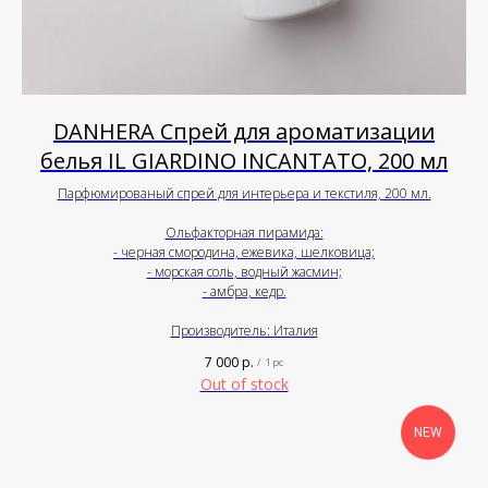
DANHERA Спрей для ароматизации
белья IL GIARDINO INCANTATO, 200 мл
Парфюмированый спрей для интерьера и текстиля, 200 мл.
Ольфакторная пирамида:
- черная смородина, ежевика, шелковица;
- морская соль, водный жасмин;
- амбра, кедр.
Производитель: Италия
7 000
р.
/
1 pc
Out of stock
NEW