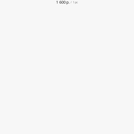
1 600
р.
/
1 pc