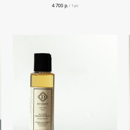
4 700
р.
/
1 pc