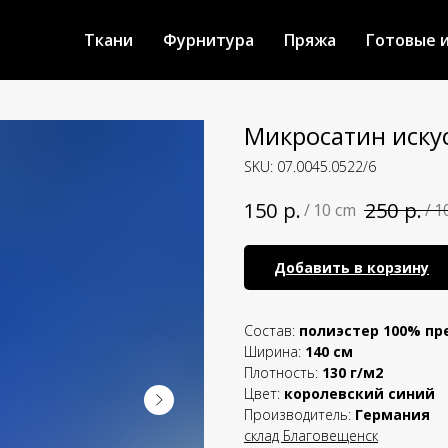
Ткани
Фурнитура
Пряжа
Готовые 
Микросатин иску
SKU:
07.0045.0522/6
р.
р.
150
250
/
10 cm
/
1
Добавить в корзину
Состав:
полиэстер 100% пр
Ширина:
140 см
Плотность:
130 г/м2
Цвет:
королевский синий
Производитель:
Германия
склад Благовещенск