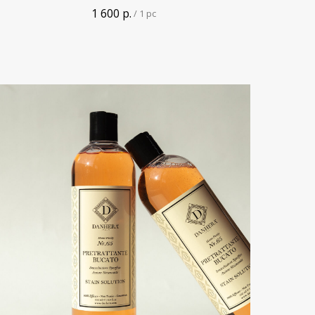
1 600
р.
/
1 pc