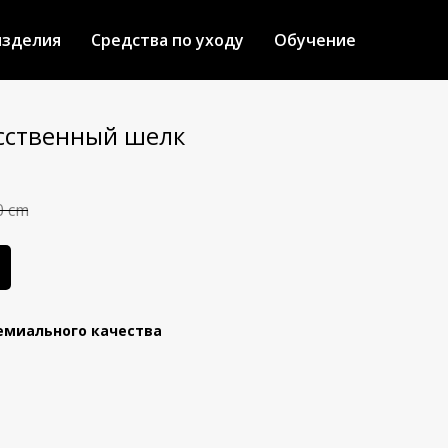
изделия
Средства по уходу
Обучение
сственный шелк
0 cm
емиального качества