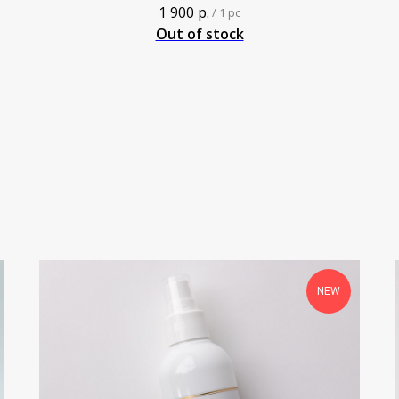
1 900
р.
/
1 pc
Out of stock
NEW