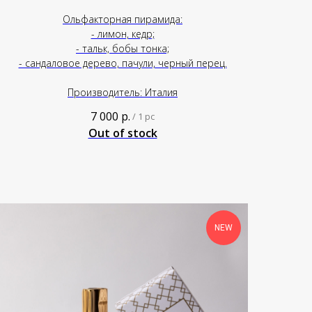
Ольфакторная пирамида:
- лимон, кедр;
- тальк, бобы тонка;
- сандаловое дерево, пачули, черный перец.
Производитель: Италия
7 000
р.
/
1 pc
Out of stock
NEW