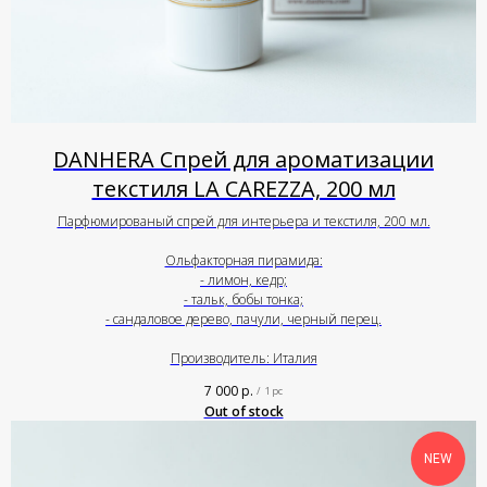
DANHERA Спрей для ароматизации
текстиля LA CAREZZA, 200 мл
Парфюмированый спрей для интерьера и текстиля, 200 мл.
Ольфакторная пирамида:
- лимон, кедр;
- тальк, бобы тонка;
- сандаловое дерево, пачули, черный перец.
Производитель: Италия
7 000
р.
/
1 pc
Out of stock
NEW