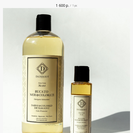
1 600
р.
/
1 pc