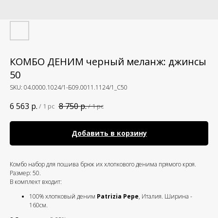
КОМБО ДЕНИМ черный меланж: джинсы
50
SKU:
04.0000.1024/1-Б09.0011.1124/1_С50
6 563
р.
8 750
р.
/
1 pc
/
1 pc
Добавить в корзину
Комбо набор для пошива брюк их хлопкового денима прямого кроя.
Размер: 50.
В комплект входит:
100% хлопковый деним
Patrizia Pepe
, Италия. Ширина -
160см.