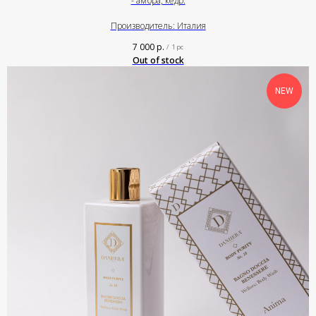
- амбра, кедр.
Производитель: Италия
7 000
р.
/
1 pc
Out of stock
NEW