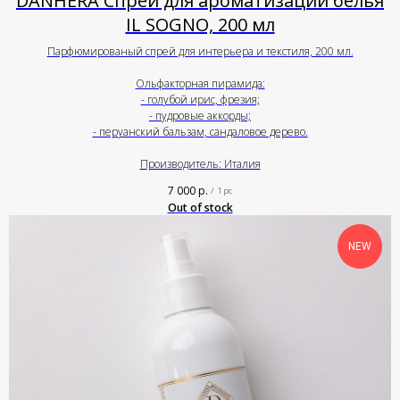
DANHERA Спрей для ароматизации белья
IL SOGNO, 200 мл
Парфюмированый спрей для интерьера и текстиля, 200 мл.
Ольфакторная пирамида:
- голубой ирис, фрезия;
- пудровые аккорды;
- перуанский бальзам, сандаловое дерево.
Производитель: Италия
7 000
р.
/
1 pc
Out of stock
NEW