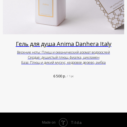
Гель для душа Anima Danhera Italy
Верхние ноты: Плющ и океанический аромат водорослей
Сердце: душистый плющ, фиалка, цикламен
База: Плющ и дикий мускус, кедровое дерево, амбра
6 500
р.
/
1 pc
Tilda
Made on