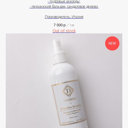
- пудровые аккорды;
- перуанский бальзам, сандаловое дерево.
Производитель: Италия
7 000
р.
/
1 pc
Out of stock
NEW