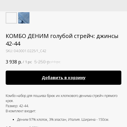
КОМБО ДЕНИМ голубой стрейч: джинсы
42-44
SKU:
04.0001.0225/1_С42
3 938
р.
5 250
р.
/
1 pc
/
1 pc
Добавить в корзину
Комбо набор для пошива брюк их хлопкового денима стрейч прямого
кроя.
Размер: 42-44.
В комплект входит:
Деним 97% хлопок, 3% эластан, Италия. Ширина - 150см.