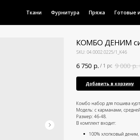
Ткани
Фурнитура
Пряжа
Готовые 
КОМБО ДЕНИМ син
SKU:
04.0002.0225/1_K46
р.
р.
6 750
9 000
/
1 pc
Добавить в корзину
Комбо набор для пошива курт
Модель: с карманами, средней
Размер: 46-48.
В комплект входит:
100% хлопковый деним, 