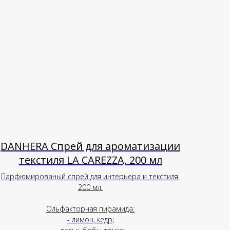
DANHERA Спрей для ароматизации
текстиля LA CAREZZA, 200 мл
Парфюмированый спрей для интерьера и текстиля,
200 мл.
Ольфакторная пирамида:
- лимон, кедр;