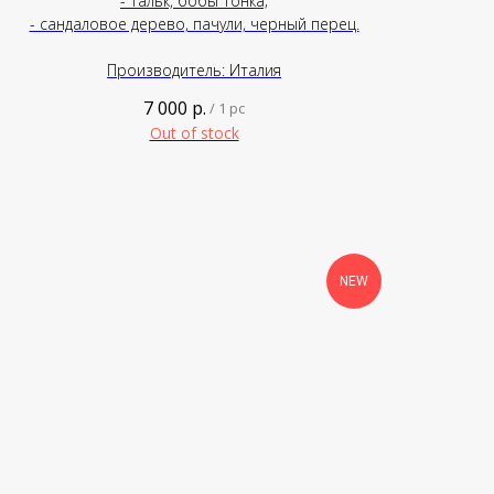
- тальк, бобы тонка;
- сандаловое дерево, пачули, черный перец.
Производитель: Италия
7 000
р.
/
1 pc
Out of stock
NEW