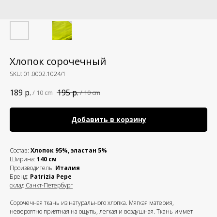
Хлопок сорочечный
SKU:
01.0002.1024/1
189
р.
195
р.
/
10 cm
/
10 cm
Добавить в корзину
Состав:
Хлопок 95%, эластан 5%
Ширина:
140 см
Производитель:
Италия
Бренд:
Patrizia Pepe
склад Санкт-Петербург
Cорочечная ткань из натурального хлопка. Мягкая материя,
невероятно приятная на ощупь, легкая и воздушная. Ткань иммет