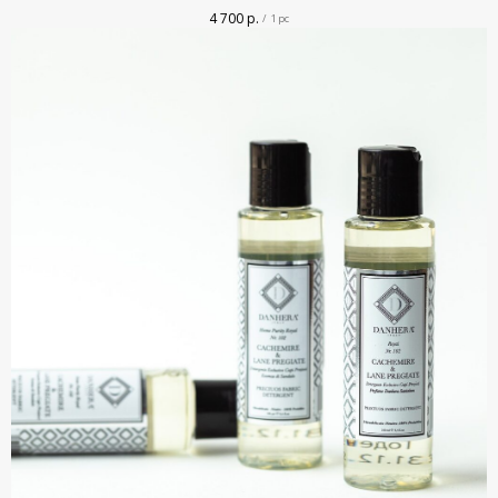
4 700
р.
/
1 pc