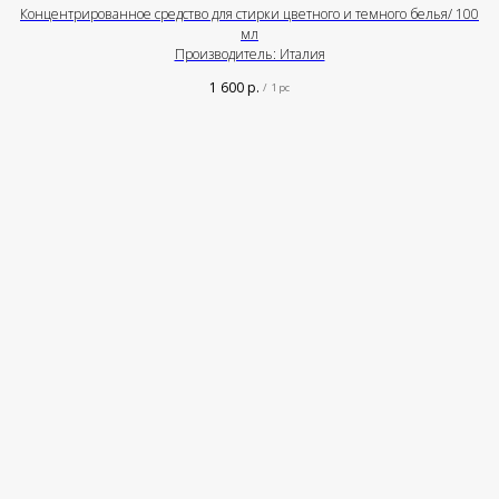
Концентрированное средство для стирки цветного и темного белья/ 100
мл
Производитель: Италия
1 600
р.
/
1 pc