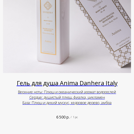
Гель для душа Anima Danhera Italy
Верхние ноты: Плющ и океанический аромат водорослей
Сердце: душистый плющ, фиалка, цикламен
База: Плющ и дикий мускус, кедровое дерево, амбра
6 500
р.
/
1 pc