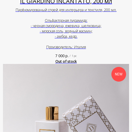
IL GIARDINO INCANTATO, 200 мл
Парфюмированый спрей для интерьера и текстиля, 200 мл.
Ольфакторная пирамида:
- черная смородина, ежевика, шелковица;
- морская соль, водный жасмин;
- амбра, кедр.
Производитель: Италия
7 000
р.
/
1 pc
Out of stock
NEW