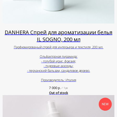
DANHERA Спрей для ароматизации белья
IL SOGNO, 200 мл
Парфюмированый спрей для интерьера и текстиля, 200 мл.
Ольфакторная пирамида:
- голубой ирис, фрезия;
- пудровые аккорды;
- перуанский бальзам, сандаловое дерево.
Производитель: Италия
7 000
р.
/
1 pc
Out of stock
NEW