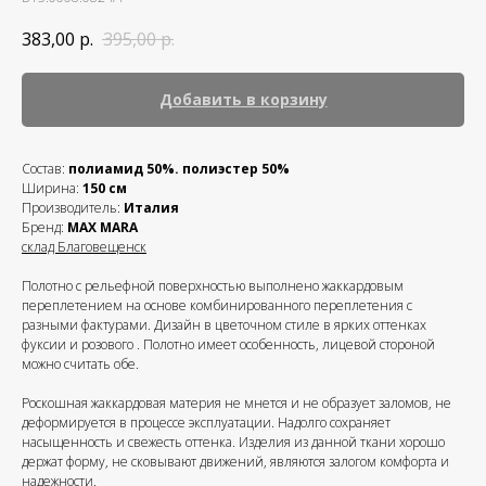
383,00
р.
395,00
р.
Добавить в корзину
Состав:
полиамид 50%. полиэстер 50%
Ширина:
150 см
Производитель:
Италия
Бренд:
MAX MARA
склад Благовещенск
Полотно с рельефной поверхностью выполнено жаккардовым
переплетением на основе комбинированного переплетения с
разными фактурами. Дизайн в цветочном стиле в ярких оттенках
фуксии и розового . Полотно имеет особенность, лицевой стороной
можно считать обе.
Роскошная жаккардовая материя не мнется и не образует заломов, не
деформируется в процессе эксплуатации. Надолго сохраняет
насыщенность и свежесть оттенка. Изделия из данной ткани хорошо
держат форму, не сковывают движений, являются залогом комфорта и
надежности.