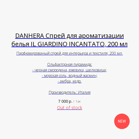
DANHERA Спрей для ароматизации
белья IL GIARDINO INCANTATO, 200 мл
Парфюмированый спрей для интерьера и текстиля, 200 мл.
Ольфакторная пирамида:
- черная смородина, ежевика, шелковица;
- морская соль, водный жасмин;
- амбра, кедр.
Производитель: Италия
7 000
р.
/
1 pc
Out of stock
NEW