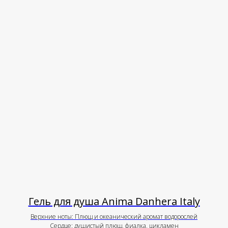
Гель для душа Anima Danhera Italy
Верхние ноты: Плющ и океанический аромат водорослей
Сердце: душистый плющ, фиалка, цикламен