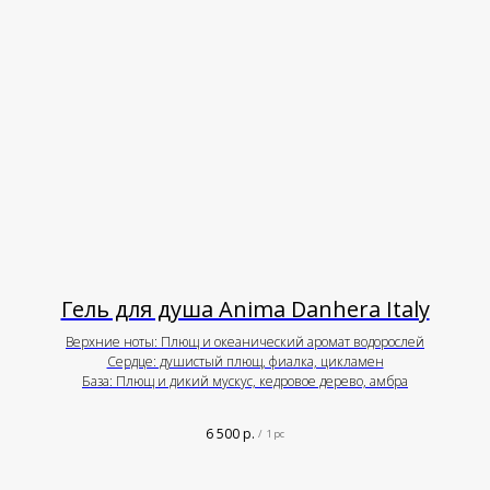
Гель для душа Anima Danhera Italy
Верхние ноты: Плющ и океанический аромат водорослей
Сердце: душистый плющ, фиалка, цикламен
База: Плющ и дикий мускус, кедровое дерево, амбра
6 500
р.
/
1 pc