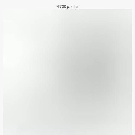
4 700
р.
/
1 pc