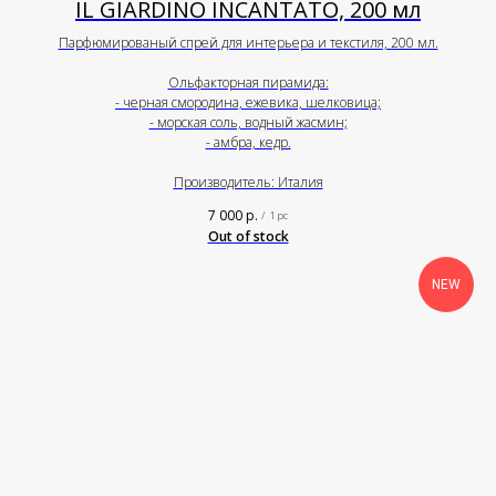
IL GIARDINO INCANTATO, 200 мл
Парфюмированый спрей для интерьера и текстиля, 200 мл.
Ольфакторная пирамида:
- черная смородина, ежевика, шелковица;
- морская соль, водный жасмин;
- амбра, кедр.
Производитель: Италия
7 000
р.
/
1 pc
Out of stock
NEW