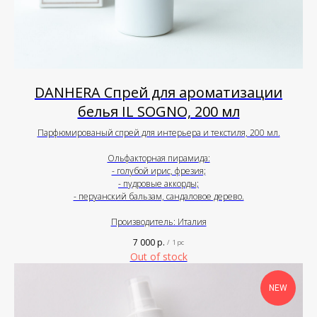
DANHERA Спрей для ароматизации
белья IL SOGNO, 200 мл
Парфюмированый спрей для интерьера и текстиля, 200 мл.
Ольфакторная пирамида:
- голубой ирис, фрезия;
- пудровые аккорды;
- перуанский бальзам, сандаловое дерево.
Производитель: Италия
7 000
р.
/
1 pc
Out of stock
NEW