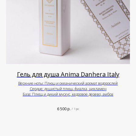
Гель для душа Anima Danhera Italy
Верхние ноты: Плющ и океанический аромат водорослей
Сердце: душистый плющ, фиалка, цикламен
База: Плющ и дикий мускус, кедровое дерево, амбра
6 500
р.
/
1 pc