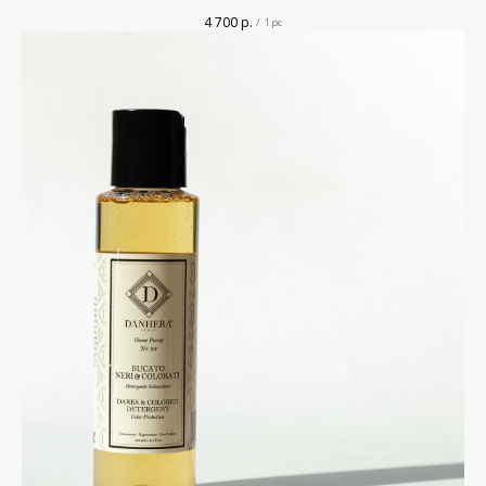
4 700
р.
/
1 pc