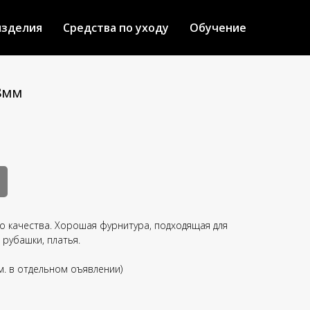
изделия
Средства по уходу
Обучение
8мм
го качества. Хорошая фурнитура, подходящая для
, рубашки, платья.
см. в отдельном оъявлении)