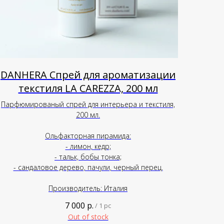
DANHERA Спрей для ароматизации
текстиля LA CAREZZA, 200 мл
Парфюмированый спрей для интерьера и текстиля,
200 мл.
Ольфакторная пирамида:
- лимон, кедр;
- тальк, бобы тонка;
- сандаловое дерево, пачули, черный перец.
Производитель: Италия
7 000
р.
/
1 pc
Out of stock