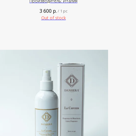
Производитель: Италия
3 600
р.
/
1 pc
Out of stock