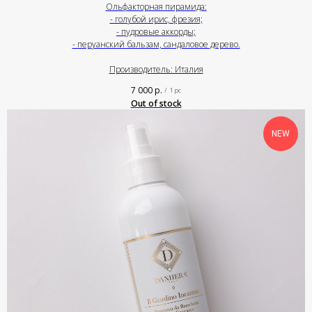
Ольфакторная пирамида:
- голубой ирис, фрезия;
- пудровые аккорды;
- перуанский бальзам, сандаловое дерево.
Производитель: Италия
7 000
р.
/
1 pc
Out of stock
NEW