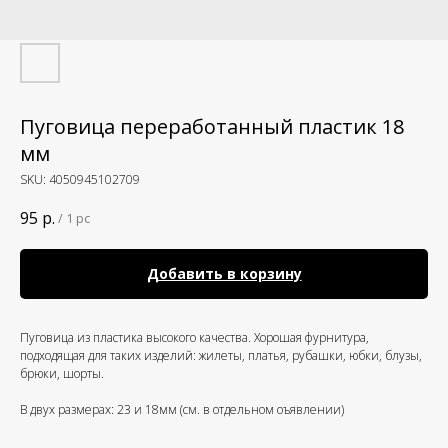
Пуговица переработанный пластик 18
мм
SKU:
4050945102709
95
р.
/
1 pc
Добавить в корзину
Пуговица из пластика высокого качества. Хорошая фурнитура,
подходящая для таких изделий: жилеты, платья, рубашки, юбки, блузы,
брюки, шорты.
В двух размерах: 23 и 18мм (см. в отдельном оъявлении)