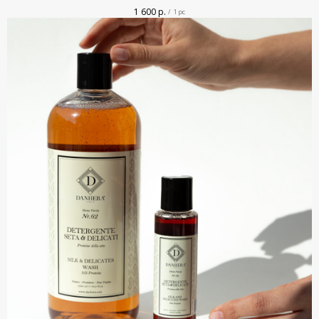
1 600
р.
/
1 pc