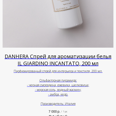
DANHERA Спрей для ароматизации белья
IL GIARDINO INCANTATO, 200 мл
Парфюмированый спрей для интерьера и текстиля, 200 мл.
Ольфакторная пирамида:
- черная смородина, ежевика, шелковица;
- морская соль, водный жасмин;
- амбра, кедр.
Производитель: Италия
7 000
р.
/
1 pc