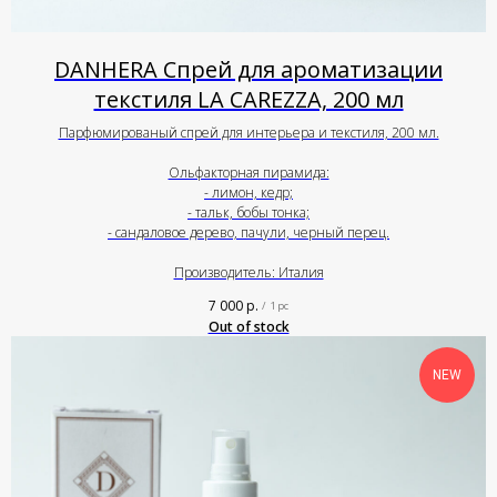
DANHERA Спрей для ароматизации
текстиля LA CAREZZA, 200 мл
Парфюмированый спрей для интерьера и текстиля, 200 мл.
Ольфакторная пирамида:
- лимон, кедр;
- тальк, бобы тонка;
- сандаловое дерево, пачули, черный перец.
Производитель: Италия
7 000
р.
/
1 pc
Out of stock
NEW