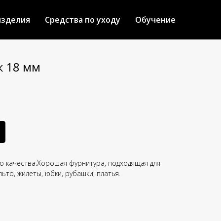
изделия
Средства по уходу
Обучение
к 18 мм
го качества.Хорошая фурнитура, подходящая для
льто, жилеты, юбки, рубашки, платья.