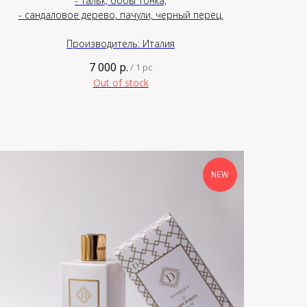
- тальк, бобы тонка;
- сандаловое дерево, пачули, черный перец.
Производитель: Италия
7 000
р.
/
1 pc
Out of stock
NEW