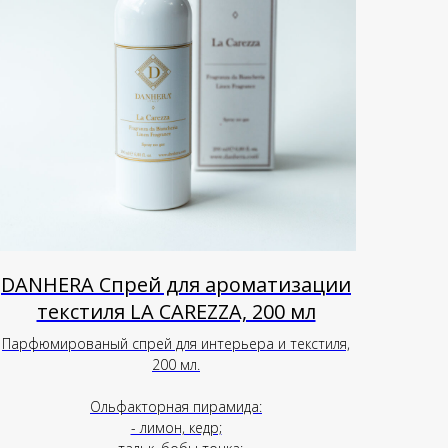
DANHERA Спрей для ароматизации
текстиля LA CAREZZA, 200 мл
Парфюмированый спрей для интерьера и текстиля,
200 мл.
Ольфакторная пирамида:
- лимон, кедр;