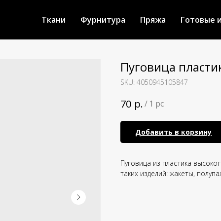
Ткани
Фурнитура
Пряжа
Готовые 
Пуговица пласти
SKU:
4050945105847
р.
70
/
1 pc
Добавить в корзину
Пуговица из пластика высоко
таких изделий: жакеты, полупа