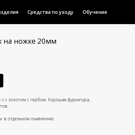
изделия
Средства по уходу
Обучение
к на ножке 20мм
е с с золотом с гербом. Хорошая фурнитура,
тов.
см. в отдельном оъявлении)