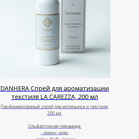
DANHERA Спрей для ароматизации
текстиля LA CAREZZA, 200 мл
Парфюмированый спрей для интерьера и текстиля,
200 мл.
Ольфакторная пирамида:
- лимон, кедр;