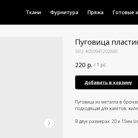
Ткани
Фурнитура
Пряжа
Готовые 
Пуговица пласти
SKU:
4050945202690
р.
220
/
1 pc
Добавить в корзину
Пуговица из металла в бронз
подходящая для жакетов, жиле
В двух размерах: 20 и 15мм (