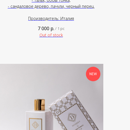
- тальк, бобы тонка;
- сандаловое дерево, пачули, черный перец.
Производитель: Италия
7 000
р.
/
1 pc
Out of stock
NEW