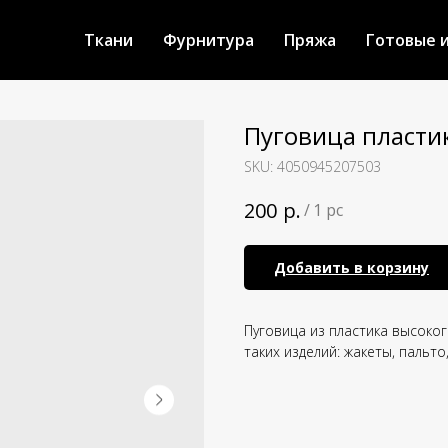
Ткани
Фурнитура
Пряжа
Готовые 
Пуговица пласти
SKU:
4050945207503
р.
200
/
1 pc
Добавить в корзину
Пуговица из пластика высоко
таких изделий: жакеты, пальто