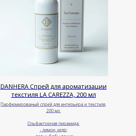
DANHERA Спрей для ароматизации
текстиля LA CAREZZA, 200 мл
Парфюмированый спрей для интерьера и текстиля,
200 мл.
Ольфакторная пирамида:
- лимон, кедр;