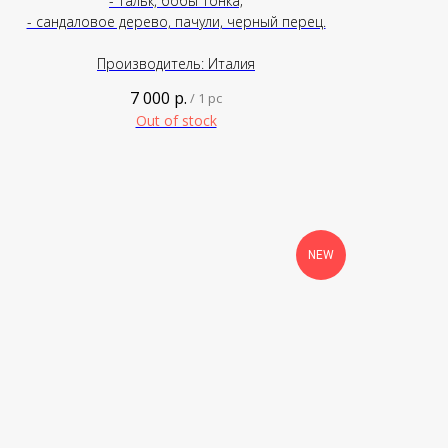
- тальк, бобы тонка;
- сандаловое дерево, пачули, черный перец.
Производитель: Италия
7 000
р.
/
1 pc
Out of stock
NEW