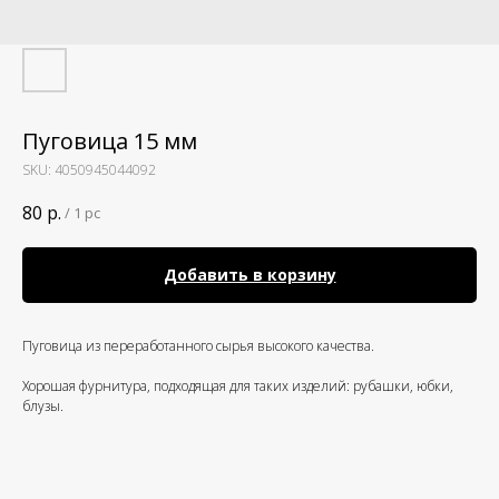
Пуговица 15 мм
SKU:
4050945044092
80
р.
/
1 pc
Добавить в корзину
Пуговица из переработанного сырья высокого качества.
Хорошая фурнитура, подходящая для таких изделий: рубашки, юбки,
блузы.