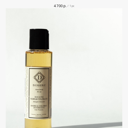
4 700
р.
/
1 pc