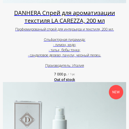
DANHERA Спрей для ароматизации
текстиля LA CAREZZA, 200 мл
Парфюмированый спрей для интерьера и текстиля, 200 мл.
Ольфакторная пирамида:
- лимон, кедр;
- тальк, бобы тонка;
- сандаловое дерево, пачули, черный перец.
Производитель: Италия
7 000
р.
/
1 pc
Out of stock
NEW