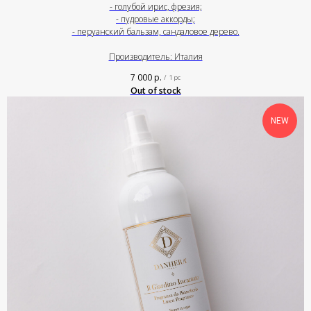
- голубой ирис, фрезия;
- пудровые аккорды;
- перуанский бальзам, сандаловое дерево.
Производитель: Италия
7 000
р.
/
1 pc
Out of stock
NEW