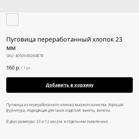
Пуговица переработанный хлопок 23
мм
SKU:
4050945064878
160
р.
/
1 pc
Добавить в корзину
Пуговица из переработанного хлопока высокого качества. Хорошая
фурнитура, подходящая для таких изделий: жакеты, жилеты.
В двух размерах: 23 и 12 мм (см. в отдельном оъявлении)