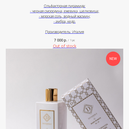
Ольфакторная пирамида:
- черная смородина, ежевика, шелковица;
- морская соль, водный жасмин;
- амбра, кедр.
Производитель: Италия
7 000
р.
/
1 pc
Out of stock
NEW