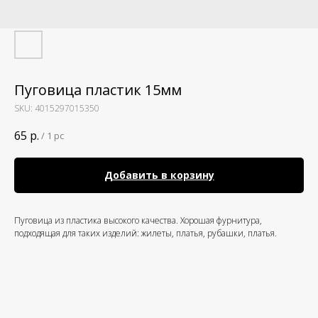
Пуговица пластик 15мм
SKU:
4015297015350
65
р.
/
1 pc
Добавить в корзину
Пуговица из пластика высокого качества. Хорошая фурнитура,
подходящая для таких изделий: жилеты, платья, рубашки, платья.