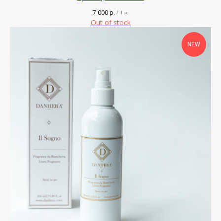
7 000
р.
/
1 pc
Out of stock
NEW