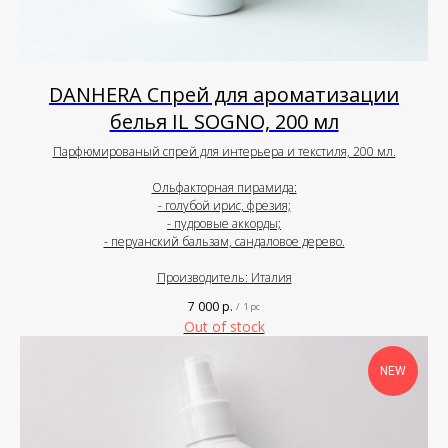
DANHERA Спрей для ароматизации
белья IL SOGNO, 200 мл
Парфюмированый спрей для интерьера и текстиля, 200 мл.
Ольфакторная пирамида:
- голубой ирис, фрезия;
- пудровые аккорды;
- перуанский бальзам, сандаловое дерево.
Производитель: Италия
7 000
р.
/
1 pc
Out of stock
NEW