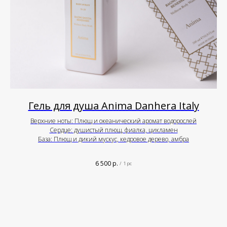
Гель для душа Anima Danhera Italy
Верхние ноты: Плющ и океанический аромат водорослей
Сердце: душистый плющ, фиалка, цикламен
База: Плющ и дикий мускус, кедровое дерево, амбра
6 500
р.
/
1 pc