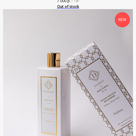
7 000
р.
/
1 pc
Out of stock
NEW