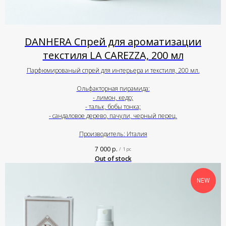
DANHERA Спрей для ароматизации
текстиля LA CAREZZA, 200 мл
Парфюмированый спрей для интерьера и текстиля, 200 мл.
Ольфакторная пирамида:
- лимон, кедр;
- тальк, бобы тонка;
- сандаловое дерево, пачули, черный перец.
Производитель: Италия
7 000
р.
/
1 pc
Out of stock
NEW