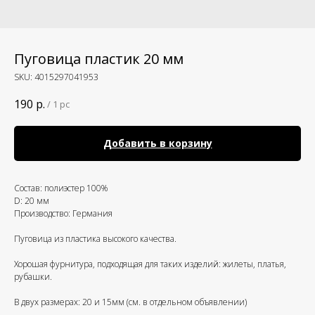
Пуговица пластик 20 мм
SKU:
4015297041953
190
р.
/
1 pc
Добавить в корзину
Состав: полиэстер 100%
D: 20 мм
Производство: Германия
Пуговица из пластика высокого качества.
Хорошая фурнитура, подходящая для таких изделий: жилеты, платья,
рубашки.
В двух размерах: 20 и 15мм (см. в отдельном объявлении)