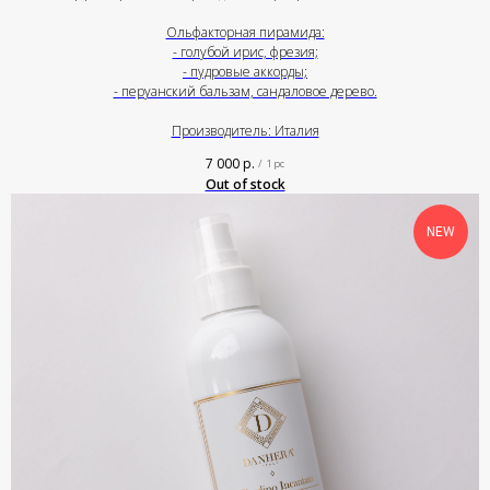
Ольфакторная пирамида:
- голубой ирис, фрезия;
- пудровые аккорды;
- перуанский бальзам, сандаловое дерево.
Производитель: Италия
7 000
р.
/
1 pc
Out of stock
NEW