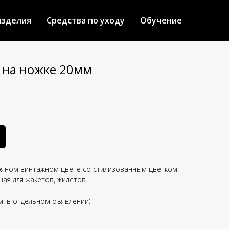
изделия
Средства по уходу
Обучение
 на ножке 20мм
ряном винтажном цвете со стилизованным цветком.
ая для жакетов, жилетов.
см. в отдельном оъявлении)