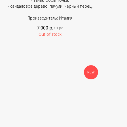
- тальк, бобы тонка;
- сандаловое дерево, пачули, черный перец.
Производитель: Италия
7 000
р.
/
1 pc
Out of stock
NEW