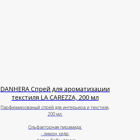
DANHERA Спрей для ароматизации
текстиля LA CAREZZA, 200 мл
Парфюмированый спрей для интерьера и текстиля,
200 мл.
Ольфакторная пирамида:
- лимон, кедр;