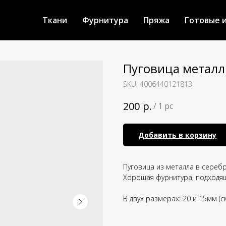
Ткани
Фурнитура
Пряжа
Готовые 
Пуговица металл
SKU:
4006440121813
р.
200
/
1 pc
Добавить в корзину
Пуговица из металла в сереб
Хорошая фурнитура, подходящ
В двух размерах: 20 и 15мм (