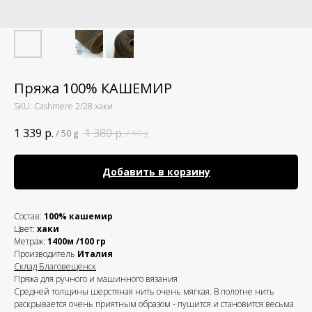
Пряжа 100% КАШЕМИР
SKU:
Cashmere 2/28 хаки
1 339
р.
1 380
р.
/
50 g
/
50 g
Добавить в корзину
Состав:
100% кашемир
Цвет:
хаки
Метраж:
1400м /100 гр
Производитель
Италия
Склад Благовещенск
Пряжа для ручного и машинного вязания
Средней толщины шерстяная нить очень мягкая. В полотне нить
раскрывается очень приятным образом - пушится и становится весьма