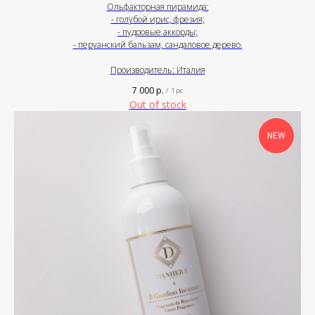
Ольфакторная пирамида:
- голубой ирис, фрезия;
- пудровые аккорды;
- перуанский бальзам, сандаловое дерево.
Производитель: Италия
7 000
р.
/
1 pc
Out of stock
NEW