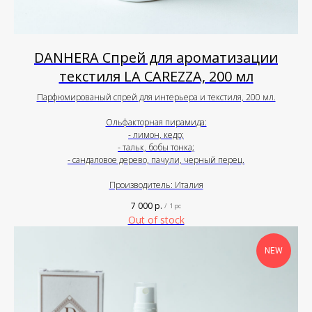
DANHERA Спрей для ароматизации
текстиля LA CAREZZA, 200 мл
Парфюмированый спрей для интерьера и текстиля, 200 мл.
Ольфакторная пирамида:
- лимон, кедр;
- тальк, бобы тонка;
- сандаловое дерево, пачули, черный перец.
Производитель: Италия
7 000
р.
/
1 pc
Out of stock
NEW