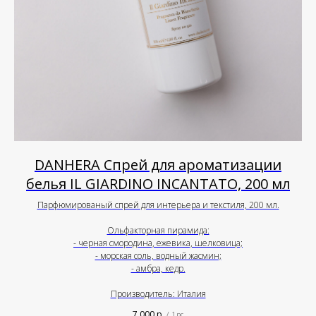
DANHERA Спрей для ароматизации
белья IL GIARDINO INCANTATO, 200 мл
Парфюмированый спрей для интерьера и текстиля, 200 мл.
Ольфакторная пирамида:
- черная смородина, ежевика, шелковица;
- морская соль, водный жасмин;
- амбра, кедр.
Производитель: Италия
7 000
р.
/
1 pc