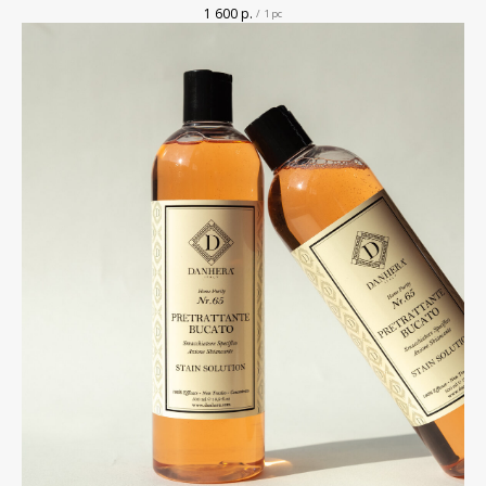
1 600
р.
/
1 pc