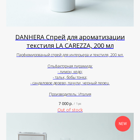
DANHERA Спрей для ароматизации
текстиля LA CAREZZA, 200 мл
Парфюмированый спрей для интерьера и текстиля, 200 мл.
Ольфакторная пирамида:
- лимон, кедр;
- тальк, бобы тонка;
- сандаловое дерево, пачули, черный перец.
Производитель: Италия
7 000
р.
/
1 pc
Out of stock
NEW