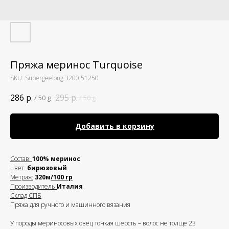
Пряжа меринос Turquoise
SKU:
Supergeelong 3200 51250
286
р.
295
р.
/
50 g
/
50 g
Добавить в корзину
Состав
:
10
0% меринос
Цвет:
бирюзовый
Метраж:
320
м
/100 гр
Производитель
И
талия
Склад СПБ
Пряжа для ручного и машинного вязания
У породы мериносовых овец тонкая шерсть – волос не толще 23