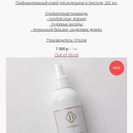
Парфюмированый спрей для интерьера и текстиля, 200 мл.
Ольфакторная пирамида:
- голубой ирис, фрезия;
- пудровые аккорды;
- перуанский бальзам, сандаловое дерево.
Производитель: Италия
7 000
р.
/
1 pc
Out of stock
NEW