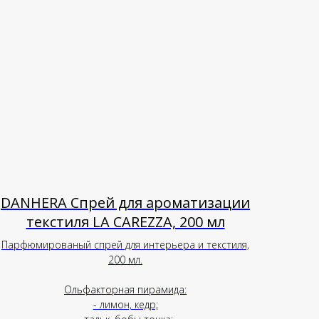
DANHERA Спрей для ароматизации
текстиля LA CAREZZA, 200 мл
Парфюмированый спрей для интерьера и текстиля,
200 мл.
Ольфакторная пирамида:
- лимон, кедр;