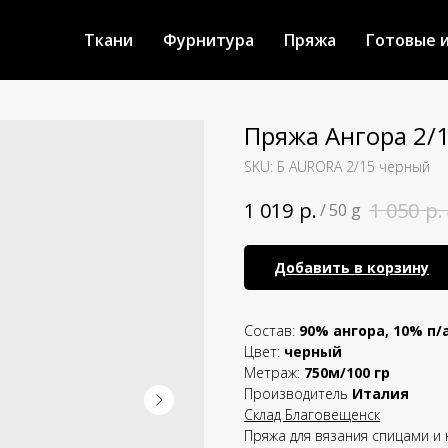
Ткани
Фурнитура
Пряжа
Готовые 
Пряжа Ангора 2/
SKU:
Б AURORA 2/15 черный
р.
р.
1 019
1 050
/
50 g
Добавить в корзину
Состав:
90% ангора, 10% п/
Цвет:
черный
Метраж:
750м/100 гр
Производитель
Италия
Склад Благовещенск
Пряжа для вязания спицами и