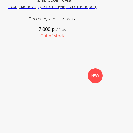
- тальк, бобы тонка;
- сандаловое дерево, пачули, черный перец.
Производитель: Италия
7 000
р.
/
1 pc
Out of stock
NEW