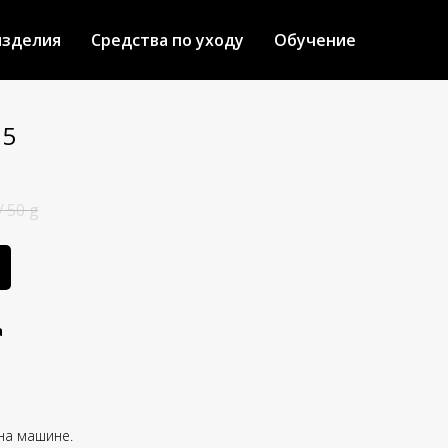
изделия
Средства по уходу
Обучение
15
/
50 g
а
 на машине.