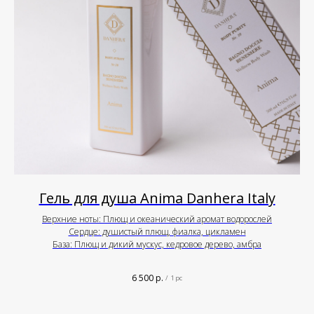
Гель для душа Anima Danhera Italy
Верхние ноты: Плющ и океанический аромат водорослей
Сердце: душистый плющ, фиалка, цикламен
База: Плющ и дикий мускус, кедровое дерево, амбра
6 500
р.
/
1 pc