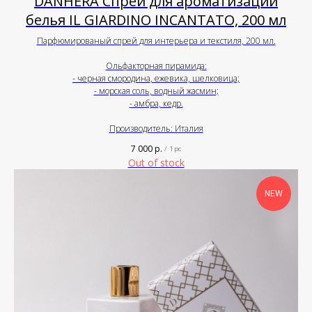
DANHERA Спрей для ароматизации
белья IL GIARDINO INCANTATO, 200 мл
Парфюмированый спрей для интерьера и текстиля, 200 мл.
Ольфакторная пирамида:
- черная смородина, ежевика, шелковица;
- морская соль, водный жасмин;
- амбра, кедр.
Производитель: Италия
7 000
р.
/
1 pc
Out of stock
NEW