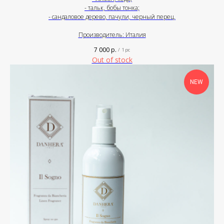
- тальк, бобы тонка;
- сандаловое дерево, пачули, черный перец.
Производитель: Италия
7 000
р.
/
1 pc
Out of stock
NEW