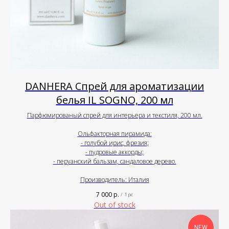
DANHERA Спрей для ароматизации
белья IL SOGNO, 200 мл
Парфюмированый спрей для интерьера и текстиля, 200 мл.
Ольфакторная пирамида:
- голубой ирис, фрезия;
- пудровые аккорды;
- перуанский бальзам, сандаловое дерево.
Производитель: Италия
7 000
р.
/
1 pc
Out of stock
NEW