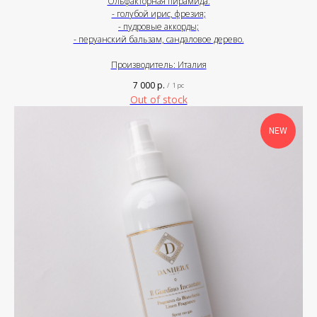
Ольфакторная пирамида:
- голубой ирис, фрезия;
- пудровые аккорды;
- перуанский бальзам, сандаловое дерево.
Производитель: Италия
7 000
р.
/
1 pc
Out of stock
NEW