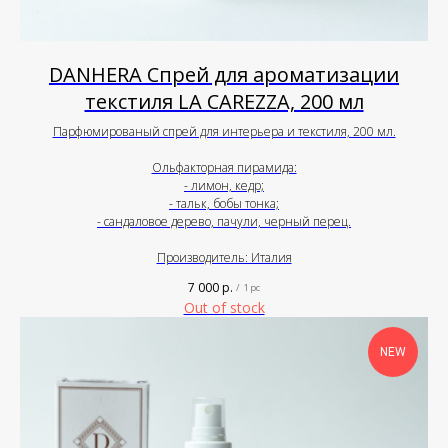
DANHERA Спрей для ароматизации
текстиля LA CAREZZA, 200 мл
Парфюмированый спрей для интерьера и текстиля, 200 мл.
Ольфакторная пирамида:
- лимон, кедр;
- тальк, бобы тонка;
- сандаловое дерево, пачули, черный перец.
Производитель: Италия
7 000
р.
/
1 pc
Out of stock
NEW