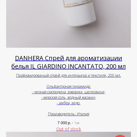
DANHERA Спрей для ароматизации
белья IL GIARDINO INCANTATO, 200 мл
Парфюмированый спрей для интерьера и текстиля, 200 мл.
Ольфакторная пирамида:
- черная смородина, ежевика, шелковица;
- морская соль, водный жасмин;
- амбра, кедр.
Производитель: Италия
7 000
р.
/
1 pc
Out of stock