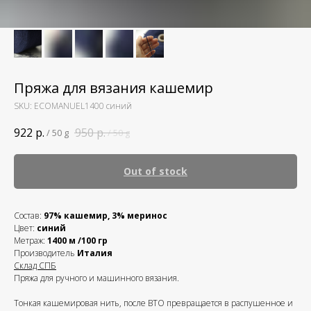
Пряжа для вязания кашемир
SKU:
ECOMANUEL1400 синий
922
р.
950
р.
/
50 g
/
50 g
Out of stock
Состав:
97% кашемир, 3% меринос
Цвет:
синий
Метраж:
1400 м /100 гр
Производитель
Италия
Склад СПБ
Пряжа для ручного и машинного вязания.
Тонкая кашемировая нить, после ВТО превращается в распушенное и