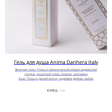
Гель для душа Anima Danhera Italy
Верхние ноты: Плющ и океанический аромат водорослей
Сердце: душистый плющ, фиалка, цикламен
База: Плющ и дикий мускус, кедровое дерево, амбра
6 500
р.
/
1 pc