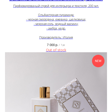
Парфюмированый спрей для интерьера и текстиля, 200 мл.
Ольфакторная пирамида:
- черная смородина, ежевика, шелковица;
- морская соль, водный жасмин;
- амбра, кедр.
Производитель: Италия
7 000
р.
/
1 pc
Out of stock
NEW