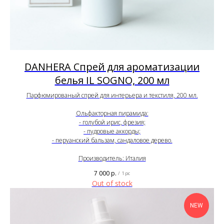
DANHERA Спрей для ароматизации
белья IL SOGNO, 200 мл
Парфюмированый спрей для интерьера и текстиля, 200 мл.
Ольфакторная пирамида:
- голубой ирис, фрезия;
- пудровые аккорды;
- перуанский бальзам, сандаловое дерево.
Производитель: Италия
7 000
р.
/
1 pc
Out of stock
NEW